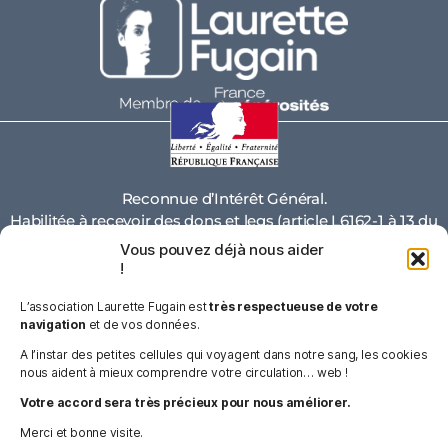
Reconnue d’Intérêt Général.
Habilitée à recevoir des dons et legs (article L6162-1 à 13 du
code de la santé publique)
Vous pouvez déjà nous aider
!
77%
L’association Laurette Fugain est
très respectueuse de votre
navigation
et de vos données.
de nos dépenses sont affectées à la réalisati
on de
nos trois
A l’instar des petites cellules qui voyagent dans notre sang, les cookies
missions
nous aident à mieux comprendre votre circulation… web !
Votre accord sera très précieux pour nous améliorer.
FAQ
Merci et bonne visite.
ESPACE PRESSE