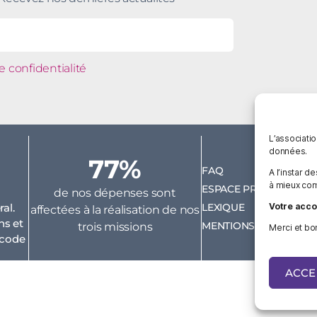
e confidentialité
L’associati
données.
77%
FAQ
A l’instar d
à mieux com
ESPACE PRESSE
de nos dépenses sont
LEXIQUE
al.
Votre acco
affectées à la réalisati
on de
nos
ns et
MENTIONS LÉGALES
trois missions
Merci et bon
u code
ACCE