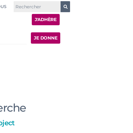
OUS
J'ADHÈRE
JE DONNE
herche
oject