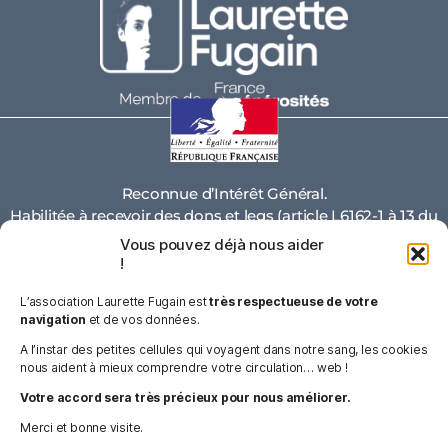
Reconnue d’Intérêt Général.
Habilitée à recevoir des dons et legs (article L6162-1 à 13 du
code de la santé publique)
Vous pouvez déjà nous aider
!
77%
L’association Laurette Fugain est
très respectueuse de votre
navigation
et de vos données.
de nos dépenses sont affectées à la réalisati
on de
nos trois
A l’instar des petites cellules qui voyagent dans notre sang, les cookies
missions
nous aident à mieux comprendre votre circulation… web !
Votre accord sera très précieux pour nous améliorer.
FAQ
Merci et bonne visite.
ESPACE PRESSE